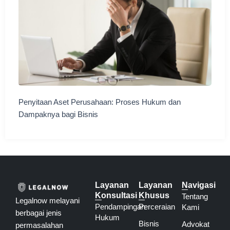
Penyitaan Aset Perusahaan: Proses Hukum dan
Dampaknya bagi Bisnis
Layanan
Layanan
Navigasi
Konsultasi
Khusus
Tentang
Legalnow melayani
Pendampingan
Perceraian
Kami
berbagai jenis
Hukum
Bisnis
Advokat
permasalahan