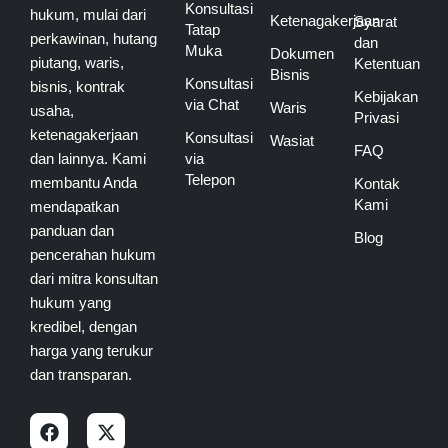
Konsultasi
hukum, mulai dari
Ketenagakerjaan
Syarat
Tatap
perkawinan, hutang
dan
Muka
Dokumen
piutang, waris,
Ketentuan
Bisnis
Konsultasi
bisnis, kontrak
Kebijakan
via Chat
Waris
usaha,
Privasi
ketenagakerjaan
Konsultasi
Wasiat
FAQ
dan lainnya. Kami
via
Telepon
membantu Anda
Kontak
Kami
mendapatkan
panduan dan
Blog
pencerahan hukum
dari mitra konsultan
hukum yang
kredibel, dengan
harga yang terukur
dan transparan.
F
I
X
Y
a
n
-
o