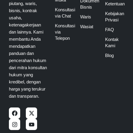
Dokumen
piutang, waris,
Ketentuan
Bisnis
Konsultasi
bisnis, kontrak
Kebijakan
via Chat
Waris
usaha,
Privasi
ketenagakerjaan
Konsultasi
Wasiat
FAQ
dan lainnya. Kami
via
Telepon
membantu Anda
Kontak
Kami
mendapatkan
panduan dan
Blog
pencerahan hukum
dari mitra konsultan
hukum yang
kredibel, dengan
harga yang terukur
dan transparan.
F
I
X
Y
a
n
-
o
c
s
t
u
e
t
w
t
b
a
i
u