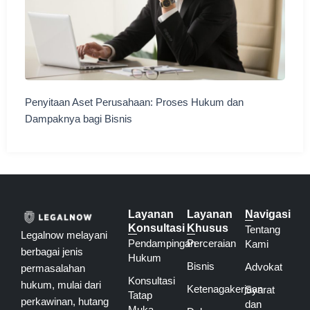
Penyitaan Aset Perusahaan: Proses Hukum dan
Dampaknya bagi Bisnis
Layanan
Layanan
Navigasi
Konsultasi
Khusus
Tentang
Legalnow melayani
Pendampingan
Perceraian
Kami
berbagai jenis
Hukum
Bisnis
Advokat
permasalahan
Konsultasi
hukum, mulai dari
Ketenagakerjaan
Syarat
Tatap
perkawinan, hutang
dan
Muka