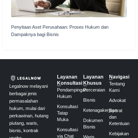
Penyitaan Aset Perusahaan: Proses Hukum dan
Dampaknya bagi Bisnis
Layanan
Layanan
Navigasi
Konsultasi
Khusus
Tentang
Legalnow melayani
Pendampingan
Perceraian
Kami
berbagai jenis
Hukum
Bisnis
Advokat
permasalahan
Konsultasi
hukum, mulai dari
Ketenagakerjaan
Syarat
Tatap
perkawinan, hutang
dan
Muka
Dokumen
piutang, waris,
Ketentuan
Bisnis
Konsultasi
bisnis, kontrak
Kebijakan
via Chat
Waris
usaha,