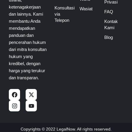
Privasi
ketenagakerjaan
Konsultasi
Wasiat
FAQ
dan lainnya. Kami
via
Telepon
membantu Anda
Kontak
Kami
mendapatkan
panduan dan
Blog
pencerahan hukum
dari mitra konsultan
hukum yang
kredibel, dengan
harga yang terukur
dan transparan.
F
I
X
Y
a
n
-
o
c
s
t
u
e
t
w
t
b
a
i
u
o
g
t
b
o
r
t
e
Copyrights © 2022 LegalNow. All rights reserved.
k
a
e