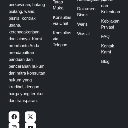
Tatap
perkawinan, hutang
dan
Muka
Dokumen
piutang, waris,
Ketentuan
Bisnis
Konsultasi
bisnis, kontrak
Kebijakan
via Chat
Waris
usaha,
Privasi
ketenagakerjaan
Konsultasi
Wasiat
FAQ
dan lainnya. Kami
via
Telepon
membantu Anda
Kontak
Kami
mendapatkan
panduan dan
Blog
pencerahan hukum
dari mitra konsultan
hukum yang
kredibel, dengan
harga yang terukur
dan transparan.
F
I
X
Y
a
n
-
o
c
s
t
u