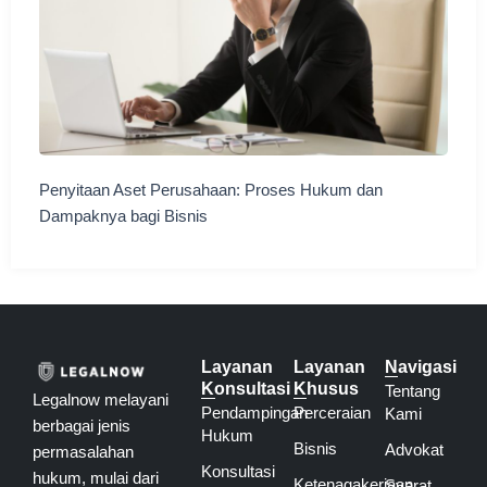
Penyitaan Aset Perusahaan: Proses Hukum dan
Dampaknya bagi Bisnis
Layanan
Layanan
Navigasi
Konsultasi
Khusus
Tentang
Legalnow melayani
Pendampingan
Perceraian
Kami
berbagai jenis
Hukum
Bisnis
Advokat
permasalahan
Konsultasi
hukum, mulai dari
Ketenagakerjaan
Syarat