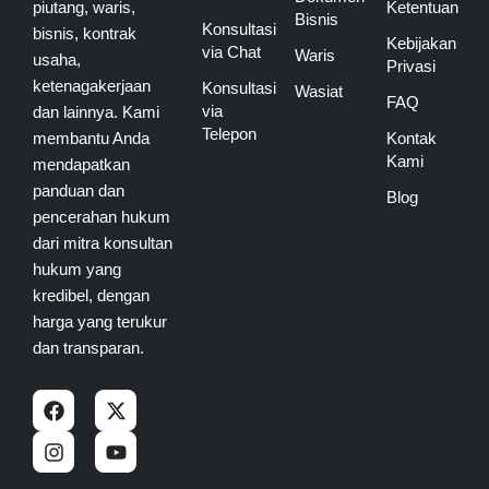
piutang, waris,
Ketentuan
Bisnis
Konsultasi
bisnis, kontrak
Kebijakan
via Chat
Waris
usaha,
Privasi
ketenagakerjaan
Konsultasi
Wasiat
FAQ
via
dan lainnya. Kami
Telepon
membantu Anda
Kontak
Kami
mendapatkan
panduan dan
Blog
pencerahan hukum
dari mitra konsultan
hukum yang
kredibel, dengan
harga yang terukur
dan transparan.
F
I
X
Y
a
n
-
o
c
s
t
u
e
t
w
t
b
a
i
u