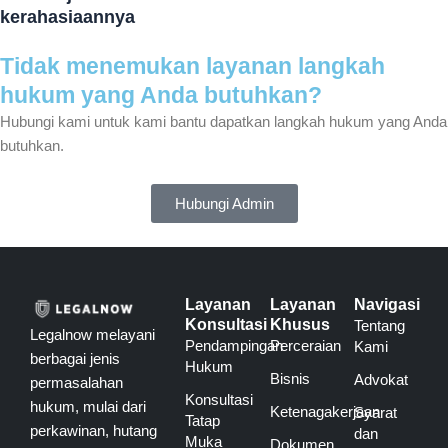
kerahasiaannya
Tidak menemukan layanan langkah
hukum yang Anda butuhkan?
Hubungi kami untuk kami bantu dapatkan langkah hukum yang Anda
butuhkan.
Hubungi Admin
Layanan
Layanan
Navigasi
Konsultasi
Khusus
Tentang
Legalnow melayani
Pendampingan
Perceraian
Kami
berbagai jenis
Hukum
Bisnis
Advokat
permasalahan
Konsultasi
hukum, mulai dari
Ketenagakerjaan
Syarat
Tatap
perkawinan, hutang
dan
Muka
Dokumen