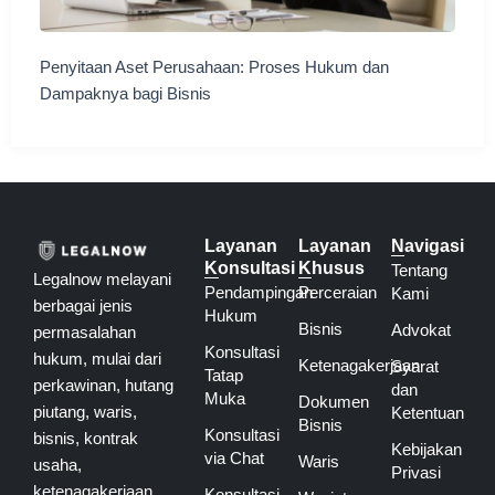
Penyitaan Aset Perusahaan: Proses Hukum dan
Dampaknya bagi Bisnis
Layanan
Layanan
Navigasi
Konsultasi
Khusus
Tentang
Legalnow melayani
Pendampingan
Perceraian
Kami
berbagai jenis
Hukum
Bisnis
Advokat
permasalahan
Konsultasi
hukum, mulai dari
Ketenagakerjaan
Syarat
Tatap
perkawinan, hutang
dan
Muka
Dokumen
piutang, waris,
Ketentuan
Bisnis
Konsultasi
bisnis, kontrak
Kebijakan
via Chat
Waris
usaha,
Privasi
ketenagakerjaan
Konsultasi