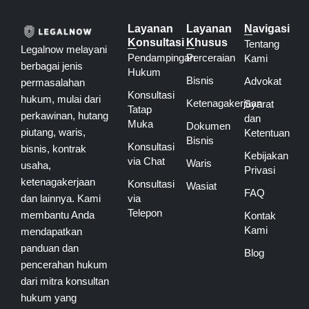
Layanan
Layanan
Navigasi
Konsultasi
Khusus
Tentang
Legalnow melayani
Pendampingan
Perceraian
Kami
berbagai jenis
Hukum
Bisnis
Advokat
permasalahan
Konsultasi
hukum, mulai dari
Ketenagakerjaan
Syarat
Tatap
perkawinan, hutang
dan
Muka
Dokumen
piutang, waris,
Ketentuan
Bisnis
Konsultasi
bisnis, kontrak
Kebijakan
via Chat
Waris
usaha,
Privasi
ketenagakerjaan
Konsultasi
Wasiat
FAQ
dan lainnya. Kami
via
Telepon
membantu Anda
Kontak
Kami
mendapatkan
panduan dan
Blog
pencerahan hukum
dari mitra konsultan
hukum yang