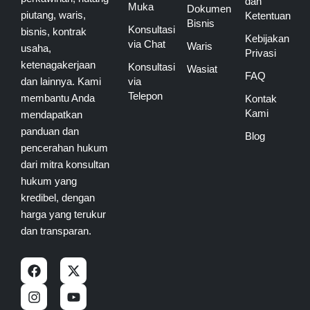
dan
Muka
Dokumen
piutang, waris,
Ketentuan
Bisnis
Konsultasi
bisnis, kontrak
Kebijakan
via Chat
Waris
usaha,
Privasi
ketenagakerjaan
Konsultasi
Wasiat
FAQ
dan lainnya. Kami
via
Telepon
membantu Anda
Kontak
Kami
mendapatkan
panduan dan
Blog
pencerahan hukum
dari mitra konsultan
hukum yang
kredibel, dengan
harga yang terukur
dan transparan.
F
I
X
Y
a
n
-
o
c
s
t
u
e
t
w
t