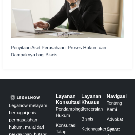
Penyitaan Aset Perusahaan: Proses Hukum dan
Dampaknya bagi Bisnis
Layanan
Layanan
Navigasi
Konsultasi
Khusus
Tentang
Legalnow melayani
Pendampingan
Perceraian
Kami
berbagai jenis
Hukum
Bisnis
Advokat
permasalahan
Konsultasi
hukum, mulai dari
Ketenagakerjaan
Syarat
Tatap
perkawinan, hutang