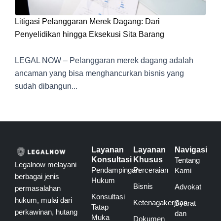
Litigasi Pelanggaran Merek Dagang: Dari
Penyelidikan hingga Eksekusi Sita Barang
LEGAL NOW – Pelanggaran merek dagang adalah
ancaman yang bisa menghancurkan bisnis yang
sudah dibangun...
Layanan
Layanan
Navigasi
Konsultasi
Khusus
Tentang
Legalnow melayani
Pendampingan
Perceraian
Kami
berbagai jenis
Hukum
Bisnis
Advokat
permasalahan
Konsultasi
hukum, mulai dari
Ketenagakerjaan
Syarat
Tatap
perkawinan, hutang
dan
Muka
Dokumen