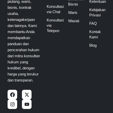
piutang, waris,
Ketentuan
Bisnis
Konsultasi
bisnis, kontrak
Kebijakan
via Chat
Waris
usaha,
Privasi
ketenagakerjaan
Konsultasi
Wasiat
FAQ
via
dan lainnya. Kami
Telepon
membantu Anda
Kontak
Kami
mendapatkan
panduan dan
Blog
pencerahan hukum
dari mitra konsultan
hukum yang
kredibel, dengan
harga yang terukur
dan transparan.
F
I
X
Y
a
n
-
o
c
s
t
u
e
t
w
t
b
a
i
u