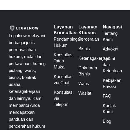
Layanan
Layanan
Navigasi
Konsultasi
Khusus
Tentang
Legalnow melayani
Pendampingan
Perceraian
Kami
berbagai jenis
Hukum
Bisnis
Advokat
permasalahan
Konsultasi
hukum, mulai dari
Ketenagakerjaan
Syarat
Tatap
perkawinan, hutang
dan
Muka
Dokumen
piutang, waris,
Ketentuan
Bisnis
Konsultasi
bisnis, kontrak
Kebijakan
via Chat
Waris
usaha,
Privasi
ketenagakerjaan
Konsultasi
Wasiat
FAQ
via
dan lainnya. Kami
Telepon
membantu Anda
Kontak
Kami
mendapatkan
panduan dan
Blog
pencerahan hukum