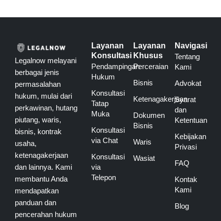
Layanan
Layanan
Navigasi
Konsultasi
Khusus
Tentang
Legalnow melayani
Pendampingan
Perceraian
Kami
berbagai jenis
Hukum
Bisnis
Advokat
permasalahan
Konsultasi
hukum, mulai dari
Ketenagakerjaan
Syarat
Tatap
perkawinan, hutang
dan
Muka
Dokumen
piutang, waris,
Ketentuan
Bisnis
Konsultasi
bisnis, kontrak
Kebijakan
via Chat
Waris
usaha,
Privasi
ketenagakerjaan
Konsultasi
Wasiat
FAQ
via
dan lainnya. Kami
Telepon
membantu Anda
Kontak
Kami
mendapatkan
panduan dan
Blog
pencerahan hukum