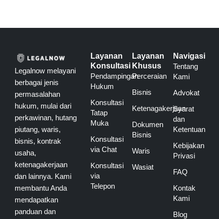
Layanan
Layanan
Navigasi
Konsultasi
Khusus
Tentang
Legalnow melayani
Pendampingan
Perceraian
Kami
berbagai jenis
Hukum
Bisnis
Advokat
permasalahan
Konsultasi
hukum, mulai dari
Ketenagakerjaan
Syarat
Tatap
perkawinan, hutang
dan
Muka
Dokumen
piutang, waris,
Ketentuan
Bisnis
Konsultasi
bisnis, kontrak
Kebijakan
via Chat
Waris
usaha,
Privasi
ketenagakerjaan
Konsultasi
Wasiat
FAQ
via
dan lainnya. Kami
Telepon
membantu Anda
Kontak
Kami
mendapatkan
panduan dan
Blog