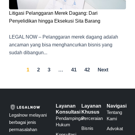
Litigasi Pelanggaran Merek Dagang: Dari
Penyelidikan hingga Eksekusi Sita Barang
LEGAL NOW – Pelanggaran merek dagang adalah
ancaman yang bisa menghancurkan bisnis yang
sudah dibangun...
1
2
3
…
41
42
Next
Layanan
Layanan
Navigasi
Konsultasi
Khusus
Tentang
Legalnow melayani
Pendampingan
Perceraian
Kami
berbagai jenis
Hukum
Bisnis
Advokat
permasalahan
Konsultasi