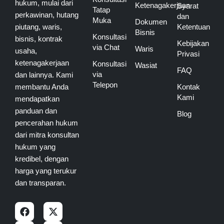
hukum, mulai dari
Ketenagakerjaan
Syarat
Tatap
perkawinan, hutang
dan
Muka
Dokumen
piutang, waris,
Ketentuan
Bisnis
Konsultasi
bisnis, kontrak
Kebijakan
via Chat
Waris
usaha,
Privasi
ketenagakerjaan
Konsultasi
Wasiat
FAQ
via
dan lainnya. Kami
Telepon
membantu Anda
Kontak
Kami
mendapatkan
panduan dan
Blog
pencerahan hukum
dari mitra konsultan
hukum yang
kredibel, dengan
harga yang terukur
dan transparan.
F
I
X
Y
a
n
-
o