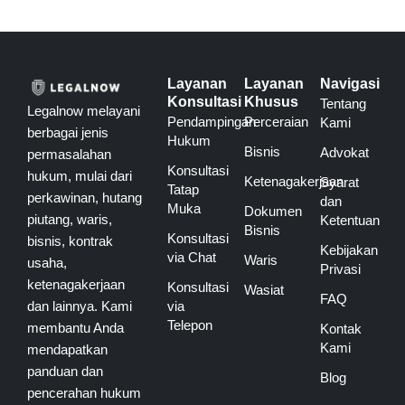
Layanan
Layanan
Navigasi
Konsultasi
Khusus
Tentang
Legalnow melayani
Pendampingan
Perceraian
Kami
berbagai jenis
Hukum
Bisnis
Advokat
permasalahan
Konsultasi
hukum, mulai dari
Ketenagakerjaan
Syarat
Tatap
perkawinan, hutang
dan
Muka
Dokumen
piutang, waris,
Ketentuan
Bisnis
Konsultasi
bisnis, kontrak
Kebijakan
via Chat
Waris
usaha,
Privasi
ketenagakerjaan
Konsultasi
Wasiat
FAQ
via
dan lainnya. Kami
Telepon
membantu Anda
Kontak
Kami
mendapatkan
panduan dan
Blog
pencerahan hukum