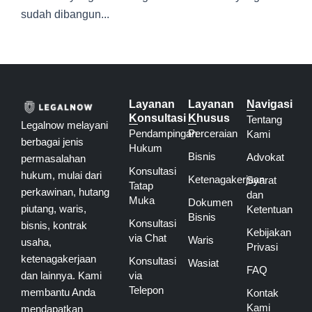
sudah dibangun...
Layanan
Layanan
Navigasi
Konsultasi
Khusus
Tentang
Legalnow melayani
Pendampingan
Perceraian
Kami
berbagai jenis
Hukum
Bisnis
Advokat
permasalahan
Konsultasi
hukum, mulai dari
Ketenagakerjaan
Syarat
Tatap
perkawinan, hutang
dan
Muka
Dokumen
piutang, waris,
Ketentuan
Bisnis
Konsultasi
bisnis, kontrak
Kebijakan
via Chat
Waris
usaha,
Privasi
ketenagakerjaan
Konsultasi
Wasiat
FAQ
dan lainnya. Kami
via
Telepon
membantu Anda
Kontak
Kami
mendapatkan