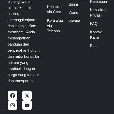
piutang, waris,
Ketentuan
Bisnis
Konsultasi
bisnis, kontrak
Kebijakan
via Chat
Waris
usaha,
Privasi
ketenagakerjaan
Konsultasi
Wasiat
FAQ
via
dan lainnya. Kami
Telepon
membantu Anda
Kontak
Kami
mendapatkan
panduan dan
Blog
pencerahan hukum
dari mitra konsultan
hukum yang
kredibel, dengan
harga yang terukur
dan transparan.
F
I
X
Y
a
n
-
o
c
s
t
u
e
t
w
t
b
a
i
u