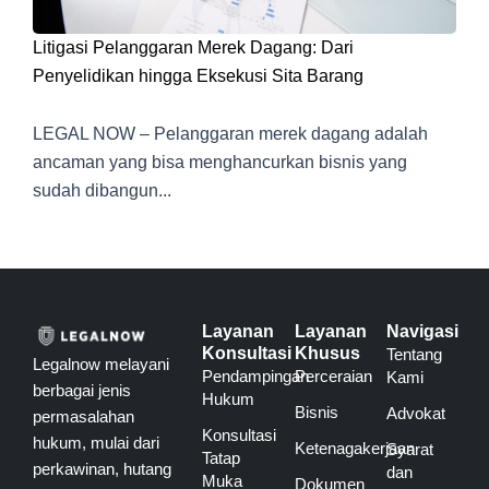
Litigasi Pelanggaran Merek Dagang: Dari
Penyelidikan hingga Eksekusi Sita Barang
LEGAL NOW – Pelanggaran merek dagang adalah
ancaman yang bisa menghancurkan bisnis yang
sudah dibangun...
Layanan
Layanan
Navigasi
Konsultasi
Khusus
Tentang
Legalnow melayani
Pendampingan
Perceraian
Kami
berbagai jenis
Hukum
Bisnis
Advokat
permasalahan
Konsultasi
hukum, mulai dari
Ketenagakerjaan
Syarat
Tatap
perkawinan, hutang
dan
Muka
Dokumen