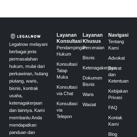
Layanan
Layanan
Navigasi
Konsultasi
Khusus
Tentang
Legalnow melayani
Pendampingan
Perceraian
Kami
berbagai jenis
Hukum
Bisnis
Advokat
permasalahan
Konsultasi
hukum, mulai dari
Ketenagakerjaan
Syarat
Tatap
perkawinan, hutang
dan
Muka
Dokumen
piutang, waris,
Ketentuan
Bisnis
Konsultasi
bisnis, kontrak
Kebijakan
via Chat
Waris
usaha,
Privasi
ketenagakerjaan
Konsultasi
Wasiat
FAQ
via
dan lainnya. Kami
Telepon
membantu Anda
Kontak
Kami
mendapatkan
panduan dan
Blog