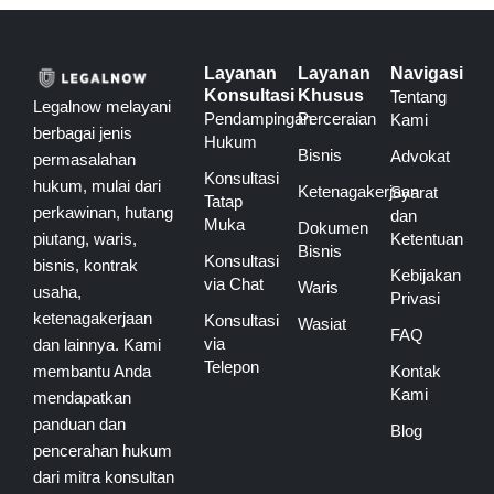
Layanan
Layanan
Navigasi
Konsultasi
Khusus
Tentang
Legalnow melayani
Pendampingan
Perceraian
Kami
berbagai jenis
Hukum
Bisnis
Advokat
permasalahan
Konsultasi
hukum, mulai dari
Ketenagakerjaan
Syarat
Tatap
perkawinan, hutang
dan
Muka
Dokumen
piutang, waris,
Ketentuan
Bisnis
Konsultasi
bisnis, kontrak
Kebijakan
via Chat
Waris
usaha,
Privasi
ketenagakerjaan
Konsultasi
Wasiat
FAQ
via
dan lainnya. Kami
Telepon
membantu Anda
Kontak
Kami
mendapatkan
panduan dan
Blog
pencerahan hukum
dari mitra konsultan