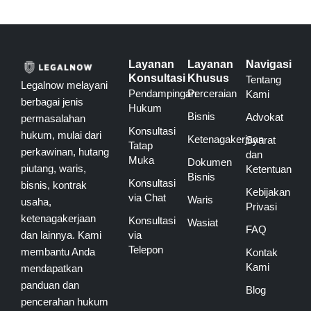
Layanan
Layanan
Navigasi
Konsultasi
Khusus
Tentang
Legalnow melayani
Pendampingan
Perceraian
Kami
berbagai jenis
Hukum
Bisnis
Advokat
permasalahan
Konsultasi
hukum, mulai dari
Ketenagakerjaan
Syarat
Tatap
perkawinan, hutang
dan
Muka
Dokumen
piutang, waris,
Ketentuan
Bisnis
Konsultasi
bisnis, kontrak
Kebijakan
via Chat
Waris
usaha,
Privasi
ketenagakerjaan
Konsultasi
Wasiat
FAQ
via
dan lainnya. Kami
Telepon
membantu Anda
Kontak
Kami
mendapatkan
panduan dan
Blog
pencerahan hukum