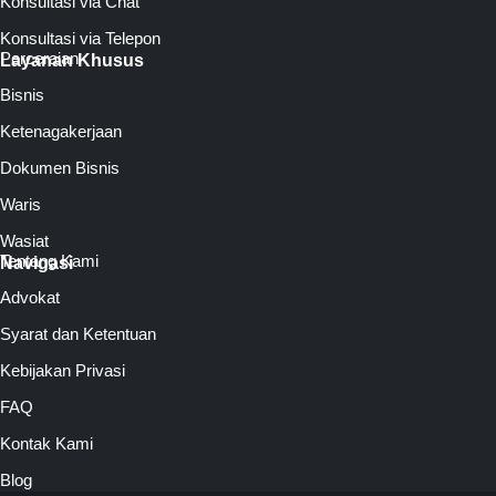
Konsultasi via Chat
Konsultasi via Telepon
Perceraian
Layanan Khusus
Bisnis
Ketenagakerjaan
Dokumen Bisnis
Waris
Wasiat
Tentang Kami
Navigasi
Advokat
Syarat dan Ketentuan
Kebijakan Privasi
FAQ
Kontak Kami
Blog