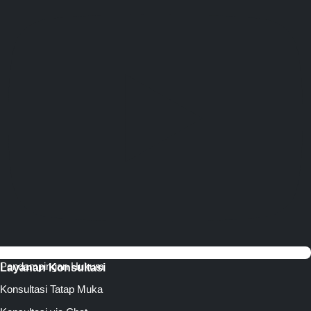
Pendampingan Hukum
Layanan Konsultasi
Konsultasi Tatap Muka