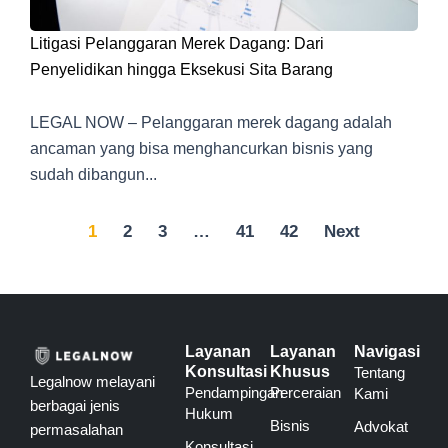
Litigasi Pelanggaran Merek Dagang: Dari
Penyelidikan hingga Eksekusi Sita Barang
LEGAL NOW – Pelanggaran merek dagang adalah
ancaman yang bisa menghancurkan bisnis yang
sudah dibangun...
1
2
3
…
41
42
Next
Layanan
Layanan
Navigasi
Konsultasi
Khusus
Tentang
Legalnow melayani
Pendampingan
Perceraian
Kami
berbagai jenis
Hukum
Bisnis
Advokat
permasalahan
Konsultasi