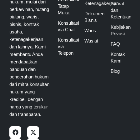
hukum, mulai dari
Ketenagakerjaan
Syarat
Tatap
perkawinan, hutang
dan
Muka
Dokumen
piutang, waris,
Ketentuan
Bisnis
Konsultasi
bisnis, kontrak
Kebijakan
via Chat
Waris
usaha,
Privasi
ketenagakerjaan
Konsultasi
Wasiat
FAQ
via
dan lainnya. Kami
Telepon
membantu Anda
Kontak
Kami
mendapatkan
panduan dan
Blog
pencerahan hukum
dari mitra konsultan
hukum yang
kredibel, dengan
harga yang terukur
dan transparan.
F
I
X
Y
a
n
-
o