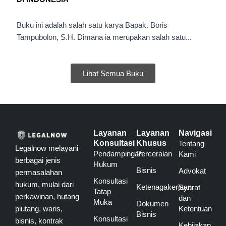
Buku ini adalah salah satu karya Bapak. Boris
Tampubolon, S.H. Dimana ia merupakan salah satu...
Lihat Semua Buku
Layanan
Layanan
Navigasi
Konsultasi
Khusus
Tentang
Legalnow melayani
Pendampingan
Perceraian
Kami
berbagai jenis
Hukum
Bisnis
Advokat
permasalahan
Konsultasi
hukum, mulai dari
Ketenagakerjaan
Syarat
Tatap
perkawinan, hutang
dan
Muka
Dokumen
piutang, waris,
Ketentuan
Bisnis
Konsultasi
bisnis, kontrak
Kebijakan