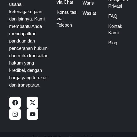
via Chat
Waris
usaha,
Privasi
ketenagakerjaan
Konsultasi
Wasiat
FAQ
via
dan lainnya. Kami
Telepon
membantu Anda
Kontak
Kami
mendapatkan
panduan dan
Blog
pencerahan hukum
dari mitra konsultan
hukum yang
kredibel, dengan
harga yang terukur
dan transparan.
F
I
X
Y
a
n
-
o
c
s
t
u
e
t
w
t
b
a
i
u
o
g
t
b
o
r
t
e